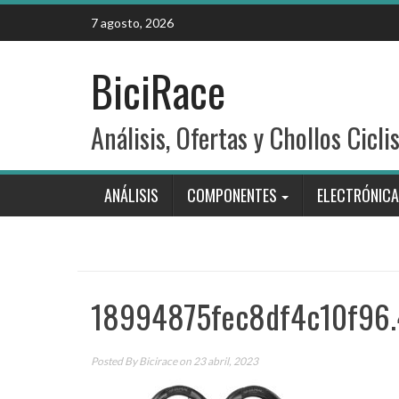
Skip
7 agosto, 2026
to
content
BiciRace
Análisis, Ofertas y Chollos Cicli
ANÁLISIS
COMPONENTES
ELECTRÓNICA
18994875fec8df4c10f96
Posted By
Bicirace
on 23 abril, 2023