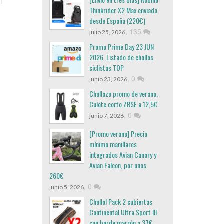
Thinkrider X2 Max enviado
desde España (220€)
,
135
julio 25, 2026
Promo Prime Day 23 JUN
2026. Listado de chollos
ciclistas TOP
,
0
junio 23, 2026
Chollazo promo de verano,
Culote corto ZRSE a 12,5€
,
0
junio 7, 2026
[Promo verano] Precio
mínimo manillares
integrados Avian Canary y
Avian Falcon, por unos
260€
,
0
junio 5, 2026
Chollo! Pack 2 cubiertas
Continental Ultra Sport III
con borde marrón a 37€