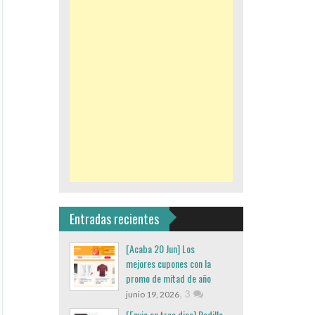
Entradas recientes
[Acaba 20 Jun] Los
mejores cupones con la
promo de mitad de año
,
3
junio 19, 2026
[Envio en tres dias] Rodillo