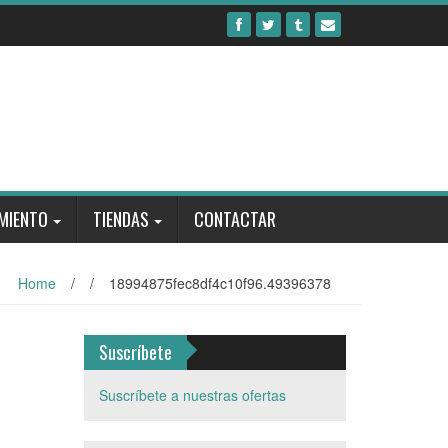
MIENTO
TIENDAS
CONTACTAR
Home
/
/
18994875fec8df4c10f96.49396378
Suscríbete
Suscríbete a nuestras ofertas