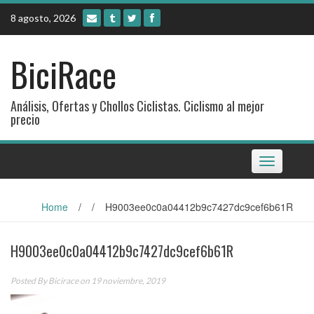
Skip
8 agosto, 2026
to
content
BiciRace
Análisis, Ofertas y Chollos Ciclistas. Ciclismo al mejor
precio
Toggle
navigation
Home
/
/
H9003ee0c0a04412b9c7427dc9cef6b61R
H9003ee0c0a04412b9c7427dc9cef6b61R
Posted By
Bicirace
on 19 noviembre, 2019