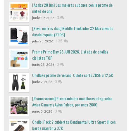
[Acaba 20 Jun] Los mejores cupones con la promo de
mitad de año
,
3
junio 19, 2026
[Envio en tres dias] Rodillo Thinkrider X2 Max enviado
desde España (220€)
,
135
julio 25, 2026
Promo Prime Day 23 JUN 2026. Listado de chollos
ciclistas TOP
,
0
junio 23, 2026
Chollazo promo de verano, Culote corto ZRSE a 12,5€
,
0
junio 7, 2026
[Promo verano] Precio mínimo manillares integrados
Avian Canary y Avian Falcon, por unos 260€
,
0
junio 5, 2026
Chollo! Pack 2 cubiertas Continental Ultra Sport III con
borde marrón a 37€