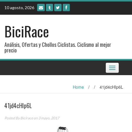
Skip
10 agosto, 2026
to
content
BiciRace
Análisis, Ofertas y Chollos Ciclistas. Ciclismo al mejor
precio
Toggle
navigation
Home
/
/
41jd4cHIp6L
41jd4cHIp6L
Posted By
Bicirace
on 3 mayo, 2017