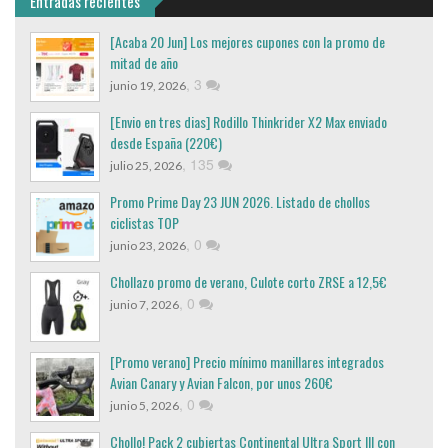
Entradas recientes
[Acaba 20 Jun] Los mejores cupones con la promo de
mitad de año
,
3
junio 19, 2026
[Envio en tres dias] Rodillo Thinkrider X2 Max enviado
desde España (220€)
,
135
julio 25, 2026
Promo Prime Day 23 JUN 2026. Listado de chollos
ciclistas TOP
,
0
junio 23, 2026
Chollazo promo de verano, Culote corto ZRSE a 12,5€
,
0
junio 7, 2026
[Promo verano] Precio mínimo manillares integrados
Avian Canary y Avian Falcon, por unos 260€
,
0
junio 5, 2026
Chollo! Pack 2 cubiertas Continental Ultra Sport III con