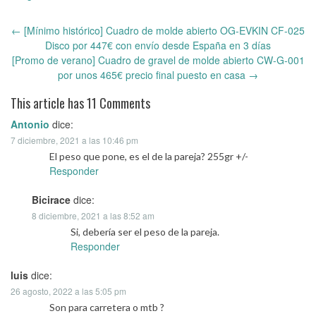
←
[Mínimo histórico] Cuadro de molde abierto OG-EVKIN CF-025
Post
Disco por 447€ con envío desde España en 3 días
navigation
[Promo de verano] Cuadro de gravel de molde abierto CW-G-001
por unos 465€ precio final puesto en casa
→
This article has 11 Comments
Antonio
dice:
7 diciembre, 2021 a las 10:46 pm
El peso que pone, es el de la pareja? 255gr +/-
Responder
Bicirace
dice:
8 diciembre, 2021 a las 8:52 am
Si, debería ser el peso de la pareja.
Responder
luis
dice:
26 agosto, 2022 a las 5:05 pm
Son para carretera o mtb ?