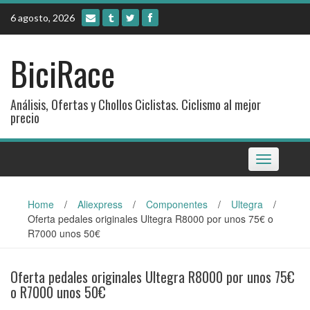
Skip
6 agosto, 2026
to
content
BiciRace
Análisis, Ofertas y Chollos Ciclistas. Ciclismo al mejor
precio
Toggle
navigation
Home
/
Aliexpress
/
Componentes
/
Ultegra
/
Oferta pedales originales Ultegra R8000 por unos 75€ o
R7000 unos 50€
Oferta pedales originales Ultegra R8000 por unos 75€
o R7000 unos 50€