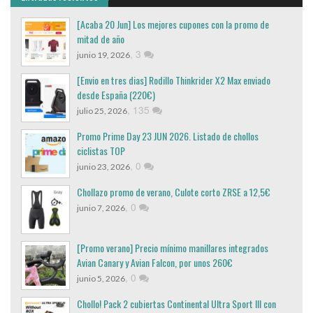
[Acaba 20 Jun] Los mejores cupones con la promo de
mitad de año
,
3
junio 19, 2026
[Envio en tres dias] Rodillo Thinkrider X2 Max enviado
desde España (220€)
,
135
julio 25, 2026
Promo Prime Day 23 JUN 2026. Listado de chollos
ciclistas TOP
,
0
junio 23, 2026
Chollazo promo de verano, Culote corto ZRSE a 12,5€
,
0
junio 7, 2026
[Promo verano] Precio mínimo manillares integrados
Avian Canary y Avian Falcon, por unos 260€
,
0
junio 5, 2026
Chollo! Pack 2 cubiertas Continental Ultra Sport III con