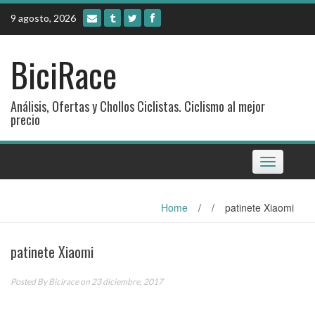
Skip
9 agosto, 2026
to
content
BiciRace
Análisis, Ofertas y Chollos Ciclistas. Ciclismo al mejor
precio
Toggle
navigation
Home
/
/
patinete Xiaomi
patinete Xiaomi
Posted By
Bicirace
on 23 diciembre, 2017