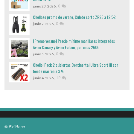
,
0
junio 23, 2026
Chollazo promo de verano, Culote corto ZRSE a 12,5€
,
0
junio 7, 2026
[Promo verano] Precio mínimo manillares integrados
Avian Canary y Avian Falcon, por unos 260€
,
0
junio 5, 2026
Chollo! Pack 2 cubiertas Continental Ultra Sport III con
borde marrón a 37€
,
12
junio 4, 2026
© BiciRace