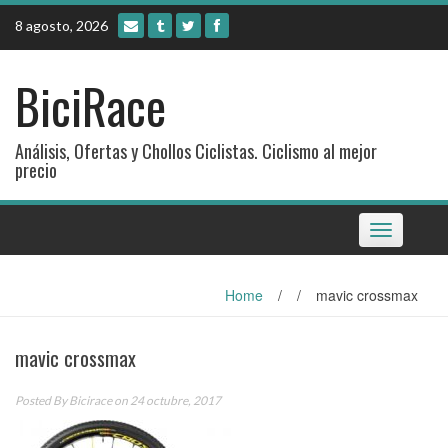
Skip
8 agosto, 2026
to
content
BiciRace
Análisis, Ofertas y Chollos Ciclistas. Ciclismo al mejor
precio
Toggle
navigation
Home
/
/
mavic crossmax
mavic crossmax
Posted By
Bicirace
on 24 octubre, 2017