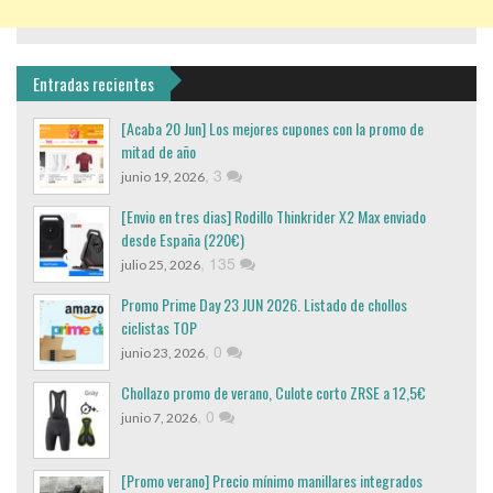
Entradas recientes
[Acaba 20 Jun] Los mejores cupones con la promo de
mitad de año
,
3
junio 19, 2026
[Envio en tres dias] Rodillo Thinkrider X2 Max enviado
desde España (220€)
,
135
julio 25, 2026
Promo Prime Day 23 JUN 2026. Listado de chollos
ciclistas TOP
,
0
junio 23, 2026
Chollazo promo de verano, Culote corto ZRSE a 12,5€
,
0
junio 7, 2026
[Promo verano] Precio mínimo manillares integrados