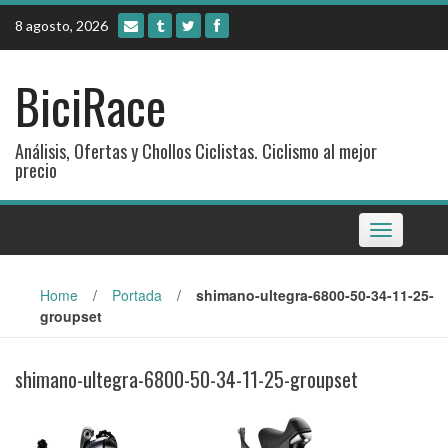
Skip
8 agosto, 2026
to
content
BiciRace
Análisis, Ofertas y Chollos Ciclistas. Ciclismo al mejor
precio
Toggle
navigation
Home
/
Portada
/
shimano-ultegra-6800-50-34-11-25-
groupset
shimano-ultegra-6800-50-34-11-25-groupset