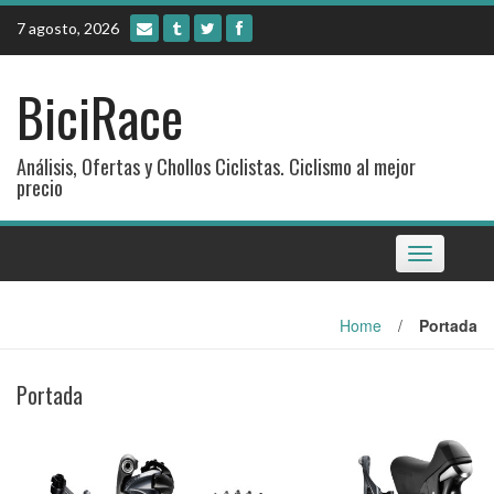
Skip
7 agosto, 2026
to
content
BiciRace
Análisis, Ofertas y Chollos Ciclistas. Ciclismo al mejor
precio
Toggle
navigation
Home
/
Portada
Portada