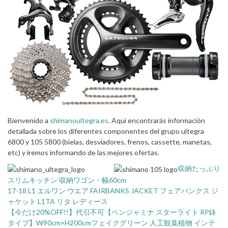
Bienvenido a
shimanoultegra.es
. Aquí encontrarás información
detallada sobre los diferentes componentes del grupo ultegra
6800 y 105 5800 (bielas, desviadores, frenos, cassette, manetas,
etc) y iremos informando de las mejores ofertas.
収納たっぷり
スリムキッチン 収納ワゴン・幅60cm
17-18 L1 エルワン ウエア FAIRBANKS JACKET フェアバンクス ジ
ャケット L1TA リタ レディース
【今だけ20%OFF!!】代引不可【ベンジャミナ スターライト RP鉢
タイプ】W90cm×H200cmフェイクグリーン 人工観葉植物 インテ