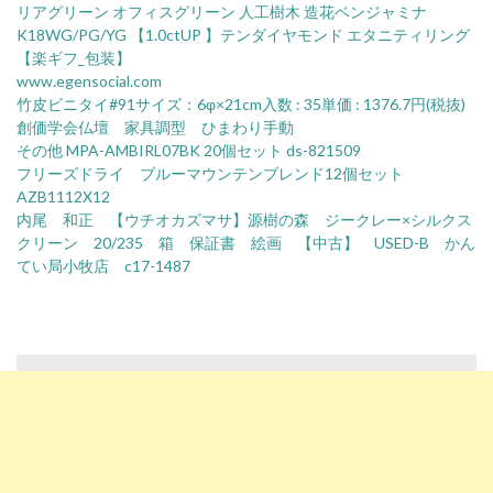
リアグリーン オフィスグリーン 人工樹木 造花ベンジャミナ
K18WG/PG/YG 【1.0ctUP 】テンダイヤモンド エタニティリング
【楽ギフ_包装】
www.egensocial.com
竹皮ビニタイ#91サイズ：6φ×21cm入数 : 35単価 : 1376.7円(税抜)
創価学会仏壇 家具調型 ひまわり手動
その他 MPA-AMBIRL07BK 20個セット ds-821509
フリーズドライ ブルーマウンテンブレンド12個セット
AZB1112X12
内尾 和正 【ウチオカズマサ】源樹の森 ジークレー×シルクス
クリーン 20/235 箱 保証書 絵画 【中古】 USED-B かん
てい局小牧店 c17-1487