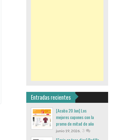
Entradas recientes
[Acaba 20 Jun] Los
mejores cupones con la
promo de mitad de año
,
3
junio 19, 2026
[Envio en tres dias] Rodillo