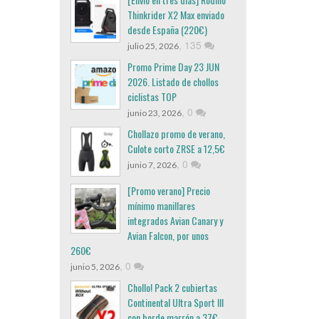
Thinkrider X2 Max enviado
desde España (220€)
,
135
julio 25, 2026
Promo Prime Day 23 JUN
2026. Listado de chollos
ciclistas TOP
,
0
junio 23, 2026
Chollazo promo de verano,
Culote corto ZRSE a 12,5€
,
0
junio 7, 2026
[Promo verano] Precio
mínimo manillares
integrados Avian Canary y
Avian Falcon, por unos
260€
,
0
junio 5, 2026
Chollo! Pack 2 cubiertas
Continental Ultra Sport III
con borde marrón a 37€