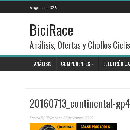
Skip
6 agosto, 2026
to
content
BiciRace
Análisis, Ofertas y Chollos Cicli
ANÁLISIS
COMPONENTES
ELECTRÓNICA
20160713_continental-gp4
Posted By
Bicirace
on 27 diciembre, 2016