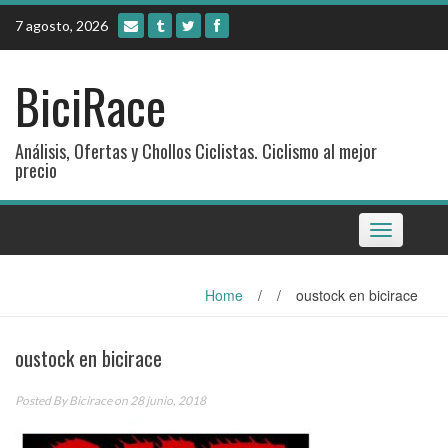
Skip
7 agosto, 2026
to
content
BiciRace
Análisis, Ofertas y Chollos Ciclistas. Ciclismo al mejor
precio
Toggle
navigation
Home
/
/
oustock en bicirace
oustock en bicirace
Posted By
Bicirace
on 28 junio, 2018