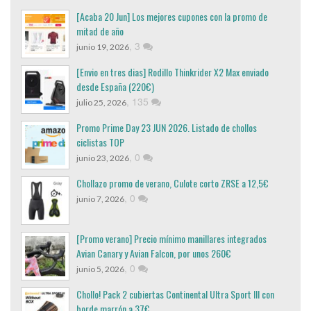
[Acaba 20 Jun] Los mejores cupones con la promo de
mitad de año
,
3
junio 19, 2026
[Envio en tres dias] Rodillo Thinkrider X2 Max enviado
desde España (220€)
,
135
julio 25, 2026
Promo Prime Day 23 JUN 2026. Listado de chollos
ciclistas TOP
,
0
junio 23, 2026
Chollazo promo de verano, Culote corto ZRSE a 12,5€
,
0
junio 7, 2026
[Promo verano] Precio mínimo manillares integrados
Avian Canary y Avian Falcon, por unos 260€
,
0
junio 5, 2026
Chollo! Pack 2 cubiertas Continental Ultra Sport III con
borde marrón a 37€