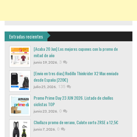
Entradas recientes
[Acaba 20 Jun] Los mejores cupones con la promo de
mitad de año
,
3
junio 19, 2026
[Envio en tres dias] Rodillo Thinkrider X2 Max enviado
desde España (220€)
,
135
julio 25, 2026
Promo Prime Day 23 JUN 2026. Listado de chollos
ciclistas TOP
,
0
junio 23, 2026
Chollazo promo de verano, Culote corto ZRSE a 12,5€
,
0
junio 7, 2026