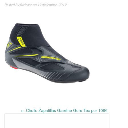
Posted By
Bicirace
on 19 diciembre, 2019
←
Chollo Zapatillas Gaertne Gore-Tex por 106€
Post
navigation