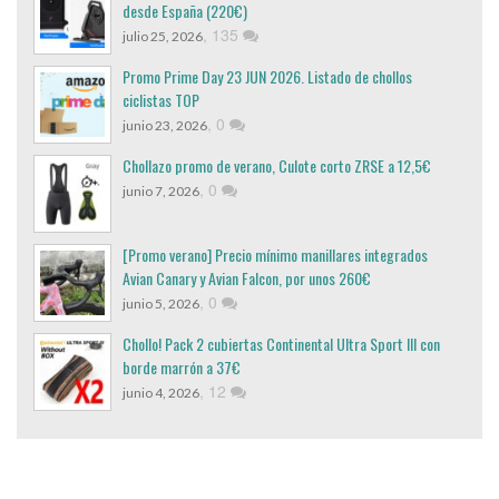
desde España (220€)
,
135
julio 25, 2026
Promo Prime Day 23 JUN 2026. Listado de chollos
ciclistas TOP
,
0
junio 23, 2026
Chollazo promo de verano, Culote corto ZRSE a 12,5€
,
0
junio 7, 2026
[Promo verano] Precio mínimo manillares integrados
Avian Canary y Avian Falcon, por unos 260€
,
0
junio 5, 2026
Chollo! Pack 2 cubiertas Continental Ultra Sport III con
borde marrón a 37€
,
12
junio 4, 2026