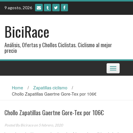
Skip
9 agosto, 2026
to
content
BiciRace
Análisis, Ofertas y Chollos Ciclistas. Ciclismo al mejor
precio
Toggle
navigation
Home
/
Zapatillas ciclismo
/
Chollo Zapatillas Gaertne Gore-Tex por 106€
Chollo Zapatillas Gaertne Gore-Tex por 106€
Posted By
Bicirace
on 5 febrero, 2020