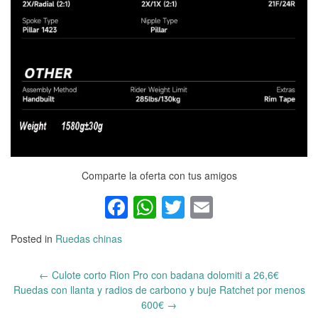
Comparte la oferta con tus amigos
Facebook
WhatsApp
Twitter
Email
Posted in
Ruedas chinas
←
Culote corto Rion Pro con badana dolomiti a 26,6€
Post
Ruedas con llanta y radios de carbono y buje Ratchet por menos
navigation
600€
→