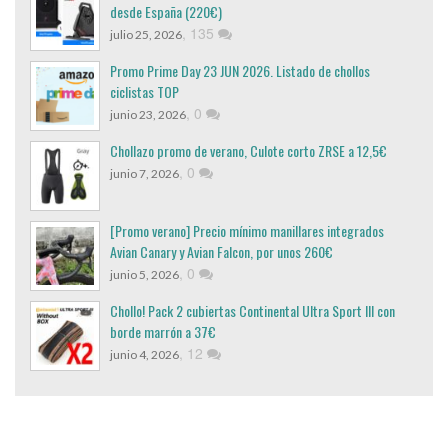
desde España (220€)
,
135
julio 25, 2026
Promo Prime Day 23 JUN 2026. Listado de chollos
ciclistas TOP
,
0
junio 23, 2026
Chollazo promo de verano, Culote corto ZRSE a 12,5€
,
0
junio 7, 2026
[Promo verano] Precio mínimo manillares integrados
Avian Canary y Avian Falcon, por unos 260€
,
0
junio 5, 2026
Chollo! Pack 2 cubiertas Continental Ultra Sport III con
borde marrón a 37€
,
12
junio 4, 2026