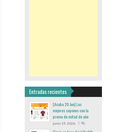
Entradas recientes
[Acaba 20 Jun] Los
mejores cupones con la
promo de mitad de año
,
3
junio 19, 2026
[Envio en tres dias] Rodillo