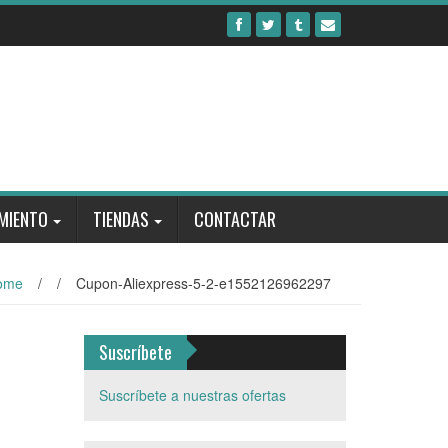
MIENTO
TIENDAS
CONTACTAR
ome
/
/
Cupon-Aliexpress-5-2-e1552126962297
Suscríbete
Suscríbete a nuestras ofertas