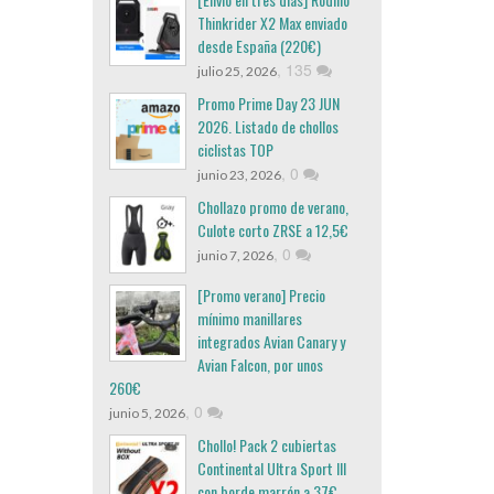
Thinkrider X2 Max enviado
desde España (220€)
,
135
julio 25, 2026
Promo Prime Day 23 JUN
2026. Listado de chollos
ciclistas TOP
,
0
junio 23, 2026
Chollazo promo de verano,
Culote corto ZRSE a 12,5€
,
0
junio 7, 2026
[Promo verano] Precio
mínimo manillares
integrados Avian Canary y
Avian Falcon, por unos
260€
,
0
junio 5, 2026
Chollo! Pack 2 cubiertas
Continental Ultra Sport III
con borde marrón a 37€