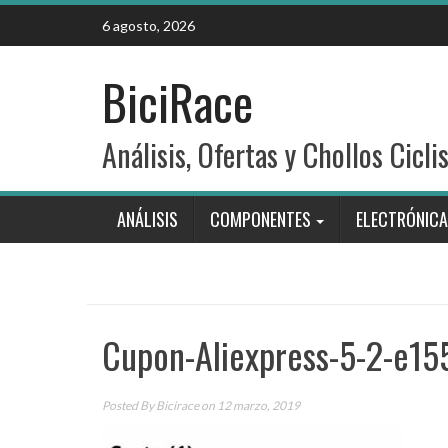
Skip
6 agosto, 2026
to
content
BiciRace
Análisis, Ofertas y Chollos Cicli
ANÁLISIS
COMPONENTES
ELECTRÓNICA
Cupon-Aliexpress-5-2-e1
Posted By
Bicirace
on 12 marzo, 2019