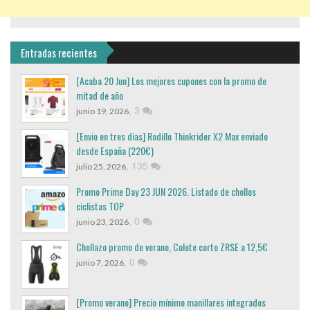
Entradas recientes
[Acaba 20 Jun] Los mejores cupones con la promo de
mitad de año
,
3
junio 19, 2026
[Envio en tres dias] Rodillo Thinkrider X2 Max enviado
desde España (220€)
,
135
julio 25, 2026
Promo Prime Day 23 JUN 2026. Listado de chollos
ciclistas TOP
,
0
junio 23, 2026
Chollazo promo de verano, Culote corto ZRSE a 12,5€
,
0
junio 7, 2026
[Promo verano] Precio mínimo manillares integrados