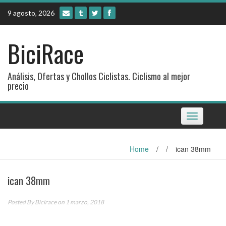
Skip
9 agosto, 2026
to
content
BiciRace
Análisis, Ofertas y Chollos Ciclistas. Ciclismo al mejor
precio
Toggle
navigation
Home
/
/
ican 38mm
ican 38mm
Posted By
Bicirace
on 1 marzo, 2018