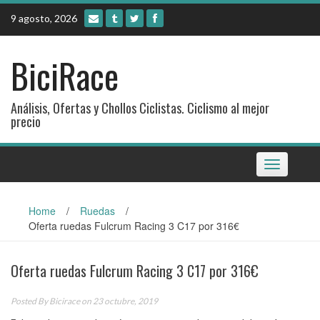
Skip
9 agosto, 2026
to
content
BiciRace
Análisis, Ofertas y Chollos Ciclistas. Ciclismo al mejor
precio
Toggle
navigation
Home
/
Ruedas
/
Oferta ruedas Fulcrum Racing 3 C17 por 316€
Oferta ruedas Fulcrum Racing 3 C17 por 316€
Posted By
Bicirace
on 23 octubre, 2019