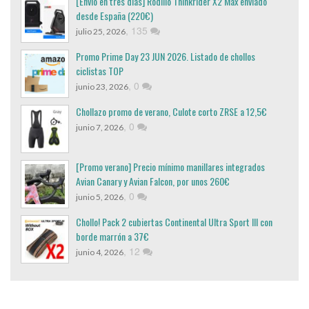
[Envio en tres dias] Rodillo Thinkrider X2 Max enviado
desde España (220€)
,
135
julio 25, 2026
Promo Prime Day 23 JUN 2026. Listado de chollos
ciclistas TOP
,
0
junio 23, 2026
Chollazo promo de verano, Culote corto ZRSE a 12,5€
,
0
junio 7, 2026
[Promo verano] Precio mínimo manillares integrados
Avian Canary y Avian Falcon, por unos 260€
,
0
junio 5, 2026
Chollo! Pack 2 cubiertas Continental Ultra Sport III con
borde marrón a 37€
,
12
junio 4, 2026