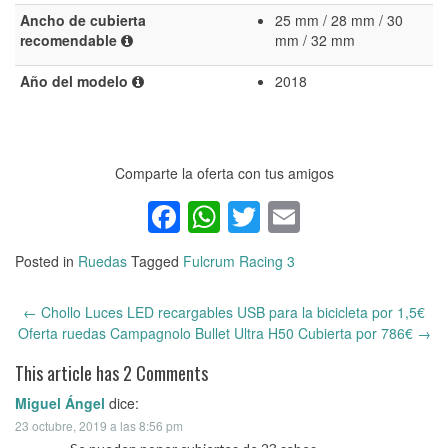
Ancho de cubierta
25 mm / 28 mm / 30
recomendable
mm / 32 mm
Año del modelo
2018
Comparte la oferta con tus amigos
Facebook
WhatsApp
Twitter
Email
Posted in
Ruedas
Tagged
Fulcrum Racing 3
←
Chollo Luces LED recargables USB para la bicicleta por 1,5€
Post
Oferta ruedas Campagnolo Bullet Ultra H50 Cubierta por 786€
→
navigation
This article has 2 Comments
Miguel Ángel
dice:
23 octubre, 2019 a las 8:56 pm