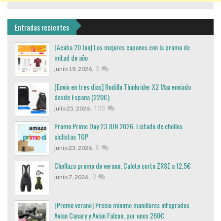
Entradas recientes
[Acaba 20 Jun] Los mejores cupones con la promo de
mitad de año
,
3
junio 19, 2026
[Envio en tres dias] Rodillo Thinkrider X2 Max enviado
desde España (220€)
,
135
julio 25, 2026
Promo Prime Day 23 JUN 2026. Listado de chollos
ciclistas TOP
,
0
junio 23, 2026
Chollazo promo de verano, Culote corto ZRSE a 12,5€
,
0
junio 7, 2026
[Promo verano] Precio mínimo manillares integrados
Avian Canary y Avian Falcon, por unos 260€