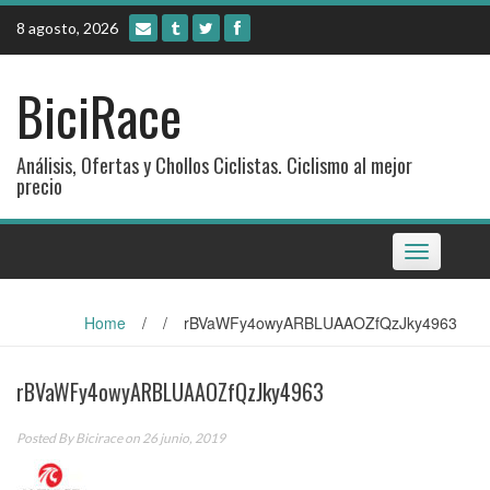
Skip
8 agosto, 2026
to
content
BiciRace
Análisis, Ofertas y Chollos Ciclistas. Ciclismo al mejor
precio
Toggle
navigation
Home
/
/
rBVaWFy4owyARBLUAAOZfQzJky4963
rBVaWFy4owyARBLUAAOZfQzJky4963
Posted By
Bicirace
on 26 junio, 2019