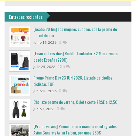
Entradas recientes
[Acaba 20 Jun] Los mejores cupones con la promo de
mitad de año
,
3
junio 19, 2026
[Envio en tres dias] Rodillo Thinkrider X2 Max enviado
desde España (220€)
,
135
julio 25, 2026
Promo Prime Day 23 JUN 2026. Listado de chollos
ciclistas TOP
,
0
junio 23, 2026
Chollazo promo de verano, Culote corto ZRSE a 12,5€
,
0
junio 7, 2026
[Promo verano] Precio mínimo manillares integrados
Avian Canary y Avian Falcon, por unos 260€