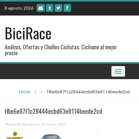
Skip
8 agosto, 2026
to
content
BiciRace
Análisis, Ofertas y Chollos Ciclistas. Ciclismo al mejor
precio
Toggle
navigation
Home
/
/
Hbe6e87f1c28444ecbd63e8114beede2cd
Hbe6e87f1c28444ecbd63e8114beede2cd
Posted By
Bicirace
on 10 marzo, 2021