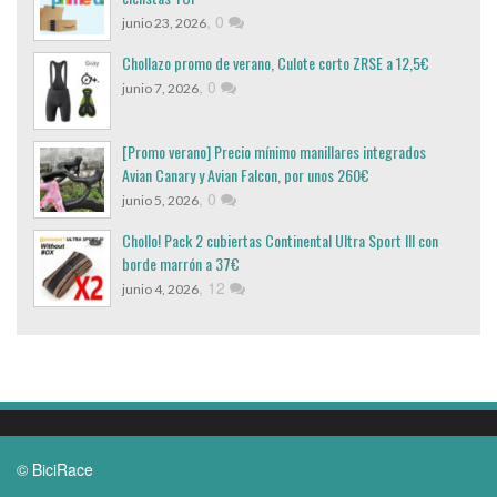
,
0
junio 23, 2026
Chollazo promo de verano, Culote corto ZRSE a 12,5€
,
0
junio 7, 2026
[Promo verano] Precio mínimo manillares integrados
Avian Canary y Avian Falcon, por unos 260€
,
0
junio 5, 2026
Chollo! Pack 2 cubiertas Continental Ultra Sport III con
borde marrón a 37€
,
12
junio 4, 2026
© BiciRace