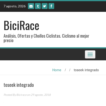
Skip
7 agosto, 2026
to
content
BiciRace
Análisis, Ofertas y Chollos Ciclistas. Ciclismo al mejor
precio
Toggle
navigation
Home
/
/
toseek integrado
toseek integrado
Posted By
Bicirace
on 29 agosto, 2018