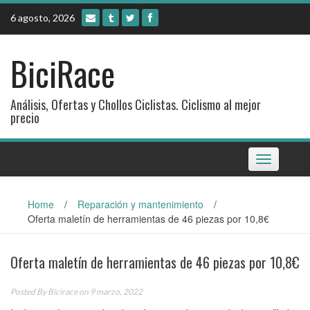
Skip
6 agosto, 2026
to
content
BiciRace
Análisis, Ofertas y Chollos Ciclistas. Ciclismo al mejor
precio
Toggle
navigation
Home
/
Reparación y mantenimiento
/
Oferta maletín de herramientas de 46 piezas por 10,8€
Oferta maletín de herramientas de 46 piezas por 10,8€
Posted By
Bicirace
on 9 marzo, 2022