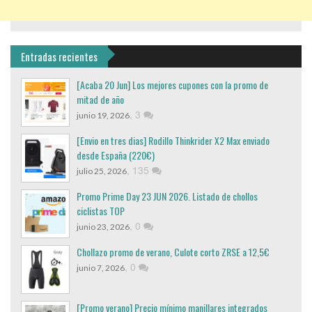
Entradas recientes
[Acaba 20 Jun] Los mejores cupones con la promo de
mitad de año
,
3
junio 19, 2026
[Envio en tres dias] Rodillo Thinkrider X2 Max enviado
desde España (220€)
,
135
julio 25, 2026
Promo Prime Day 23 JUN 2026. Listado de chollos
ciclistas TOP
,
0
junio 23, 2026
Chollazo promo de verano, Culote corto ZRSE a 12,5€
,
0
junio 7, 2026
[Promo verano] Precio mínimo manillares integrados