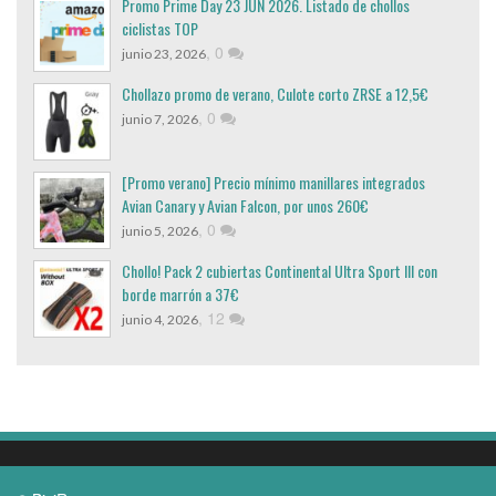
Promo Prime Day 23 JUN 2026. Listado de chollos
ciclistas TOP
,
0
junio 23, 2026
Chollazo promo de verano, Culote corto ZRSE a 12,5€
,
0
junio 7, 2026
[Promo verano] Precio mínimo manillares integrados
Avian Canary y Avian Falcon, por unos 260€
,
0
junio 5, 2026
Chollo! Pack 2 cubiertas Continental Ultra Sport III con
borde marrón a 37€
,
12
junio 4, 2026