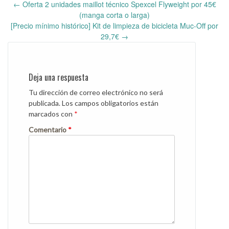
←
Oferta 2 unidades maillot técnico Spexcel Flyweight por 45€
Post
(manga corta o larga)
navigation
[Precio mínimo histórico] Kit de limpieza de bicicleta Muc-Off por
29,7€
→
Deja una respuesta
Tu dirección de correo electrónico no será
publicada.
Los campos obligatorios están
marcados con
*
Comentario
*