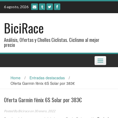
Skip
6 agosto, 2026
to
content
BiciRace
Análisis, Ofertas y Chollos Ciclistas. Ciclismo al mejor
precio
Toggle
navigation
Home
/
Entradas destacadas
/
Oferta Garmin fēnix 6S Solar por 383€
Oferta Garmin fēnix 6S Solar por 383€
Posted By
Bicirace
on 30 enero, 2022