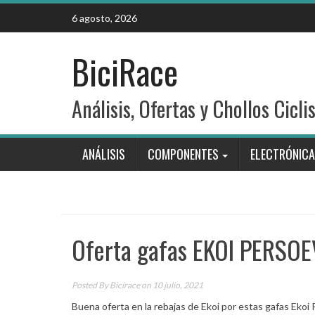
Skip
6 agosto, 2026
to
content
BiciRace
Análisis, Ofertas y Chollos Cicli
ANÁLISIS
COMPONENTES
ELECTRÓNICA
Oferta gafas EKOI PERSOE
Posted By
Bicirace
on 10 julio, 2021
Buena oferta en la rebajas de Ekoi por estas gafas Eko