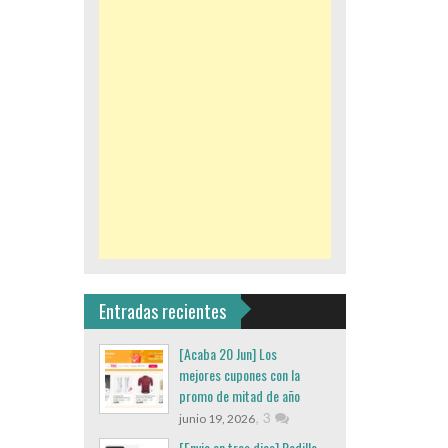
Entradas recientes
[Acaba 20 Jun] Los
mejores cupones con la
promo de mitad de año
,
3
junio 19, 2026
[Envio en tres dias] Rodillo