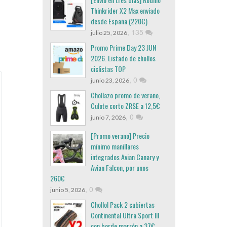
Thinkrider X2 Max enviado
desde España (220€)
,
135
julio 25, 2026
Promo Prime Day 23 JUN
2026. Listado de chollos
ciclistas TOP
,
0
junio 23, 2026
Chollazo promo de verano,
Culote corto ZRSE a 12,5€
,
0
junio 7, 2026
[Promo verano] Precio
mínimo manillares
integrados Avian Canary y
Avian Falcon, por unos
260€
,
0
junio 5, 2026
Chollo! Pack 2 cubiertas
Continental Ultra Sport III
con borde marrón a 37€