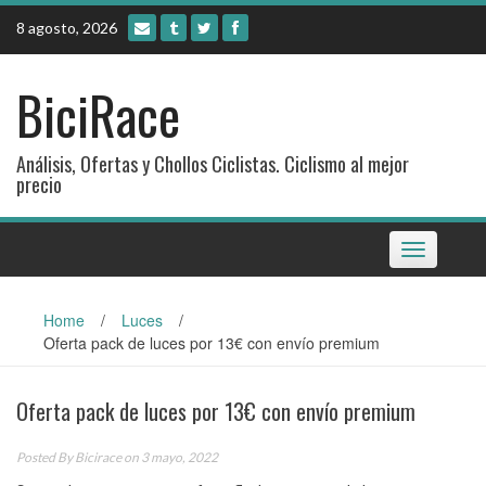
Skip
8 agosto, 2026
to
content
BiciRace
Análisis, Ofertas y Chollos Ciclistas. Ciclismo al mejor
precio
Toggle
navigation
Home
/
Luces
/
Oferta pack de luces por 13€ con envío premium
Oferta pack de luces por 13€ con envío premium
Posted By
Bicirace
on 3 mayo, 2022