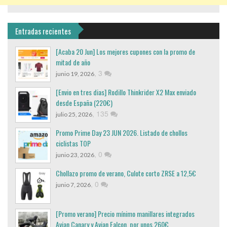
Entradas recientes
[Acaba 20 Jun] Los mejores cupones con la promo de
mitad de año
,
3
junio 19, 2026
[Envio en tres dias] Rodillo Thinkrider X2 Max enviado
desde España (220€)
,
135
julio 25, 2026
Promo Prime Day 23 JUN 2026. Listado de chollos
ciclistas TOP
,
0
junio 23, 2026
Chollazo promo de verano, Culote corto ZRSE a 12,5€
,
0
junio 7, 2026
[Promo verano] Precio mínimo manillares integrados
Avian Canary y Avian Falcon, por unos 260€