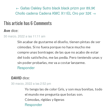
←
Gafas Oakley Sutro black black prizm por 89,9€
Post
Chollo cadena Cadena KMC X11EL Oro por 32€
→
navigation
This article has 6 Comments
Ave
dice:
30 marzo, 2022 a las 11:11 am
Sin acabar de gustarme el diseño, tienen pintas de ser
cómodas. Si no fuera porque no hace mucho me
compre unas bontrager, de las que no acabo de estar
del todo satisfecho, me las pedía. Pero teniendo unas y
sin poder probarlas, me va a costar lanzarme.
Responder
DAVID
dice:
30 marzo, 2022 a las 2:52 pm
Yo tengo las de color Gris, y son muy bonitas, todo
el mundo me pregunta que botas son.
Cómodas, rígidas y ligeras
Responder