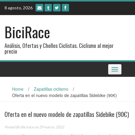
Skip
8 agosto, 2026
to
content
BiciRace
Análisis, Ofertas y Chollos Ciclistas. Ciclismo al mejor
precio
Toggle
navigation
Home
/
Zapatillas ciclismo
/
Oferta en el nuevo modelo de zapatillas Sidebike (90€)
Oferta en el nuevo modelo de zapatillas Sidebike (90€)
Posted By
Bicirace
on 29 marzo, 2022