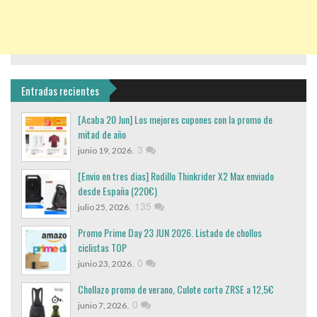
Entradas recientes
[Acaba 20 Jun] Los mejores cupones con la promo de
mitad de año
,
3
junio 19, 2026
[Envio en tres dias] Rodillo Thinkrider X2 Max enviado
desde España (220€)
,
135
julio 25, 2026
Promo Prime Day 23 JUN 2026. Listado de chollos
ciclistas TOP
,
0
junio 23, 2026
Chollazo promo de verano, Culote corto ZRSE a 12,5€
,
0
junio 7, 2026