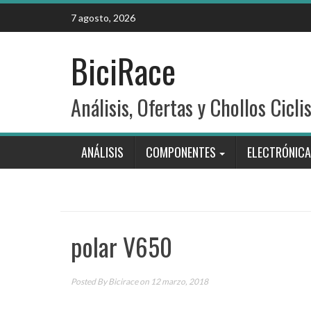
Skip
7 agosto, 2026
to
content
BiciRace
Análisis, Ofertas y Chollos Cicli
ANÁLISIS
COMPONENTES
ELECTRÓNICA
polar V650
Posted By
Bicirace
on 12 marzo, 2018