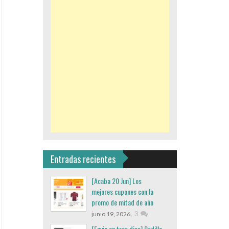
Entradas recientes
[Acaba 20 Jun] Los
mejores cupones con la
promo de mitad de año
,
3
junio 19, 2026
[Envio en tres dias] Rodillo