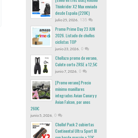
Thinkrider X2 Max enviado
desde España (220€)
,
135
julio 25, 2026
Promo Prime Day 23 JUN
2026. Listado de chollos
ciclistas TOP
,
0
junio 23, 2026
Chollazo promo de verano,
Culote corto ZRSE a 12,5€
,
0
junio 7, 2026
[Promo verano] Precio
mínimo manillares
integrados Avian Canary y
Avian Falcon, por unos
260€
,
0
junio 5, 2026
Chollo! Pack 2 cubiertas
Continental Ultra Sport III
con borde marrón a 37€