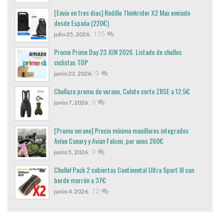
[Envio en tres dias] Rodillo Thinkrider X2 Max enviado
desde España (220€)
,
135
julio 25, 2026
Promo Prime Day 23 JUN 2026. Listado de chollos
ciclistas TOP
,
0
junio 23, 2026
Chollazo promo de verano, Culote corto ZRSE a 12,5€
,
0
junio 7, 2026
[Promo verano] Precio mínimo manillares integrados
Avian Canary y Avian Falcon, por unos 260€
,
0
junio 5, 2026
Chollo! Pack 2 cubiertas Continental Ultra Sport III con
borde marrón a 37€
,
12
junio 4, 2026