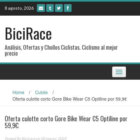
Skip
8 agosto, 2026
to
content
BiciRace
Análisis, Ofertas y Chollos Ciclistas. Ciclismo al mejor
precio
Toggle
navigation
Home
/
Culote
/
Oferta culotte corto Gore Bike Wear C5 Optiline por 59,9€
Oferta culotte corto Gore Bike Wear C5 Optiline por
59,9€
Posted By
Bicirace
on 30 marzo, 2025