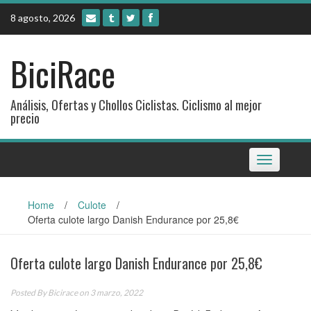
Skip
8 agosto, 2026
to
content
BiciRace
Análisis, Ofertas y Chollos Ciclistas. Ciclismo al mejor
precio
Toggle
navigation
Home
/
Culote
/
Oferta culote largo Danish Endurance por 25,8€
Oferta culote largo Danish Endurance por 25,8€
Posted By
Bicirace
on 3 marzo, 2022