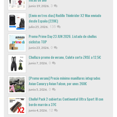
,
3
junio 19, 2026
[Envio en tres dias] Rodillo Thinkrider X2 Max enviado
desde España (220€)
,
135
julio 25, 2026
Promo Prime Day 23 JUN 2026. Listado de chollos
ciclistas TOP
,
0
junio 23, 2026
Chollazo promo de verano, Culote corto ZRSE a 12,5€
,
0
junio 7, 2026
[Promo verano] Precio mínimo manillares integrados
Avian Canary y Avian Falcon, por unos 260€
,
0
junio 5, 2026
Chollo! Pack 2 cubiertas Continental Ultra Sport III con
borde marrón a 37€
,
12
junio 4, 2026