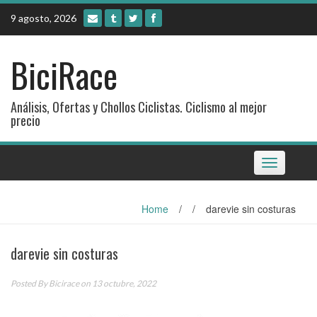
Skip
9 agosto, 2026
to
content
BiciRace
Análisis, Ofertas y Chollos Ciclistas. Ciclismo al mejor
precio
Toggle
navigation
Home
/
/
darevie sin costuras
darevie sin costuras
Posted By
Bicirace
on 13 octubre, 2022