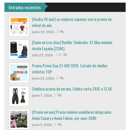
Entradas recientes
[Acaba 20 Jun] Los mejores cupones con la promo de
mitad de año
,
3
junio 19, 2026
[Envio en tres dias] Rodillo Thinkrider X2 Max enviado
desde España (220€)
,
135
julio 25, 2026
Promo Prime Day 23 JUN 2026. Listado de chollos
ciclistas TOP
,
0
junio 23, 2026
Chollazo promo de verano, Culote corto ZRSE a 12,5€
,
0
junio 7, 2026
[Promo verano] Precio mínimo manillares integrados
Avian Canary y Avian Falcon, por unos 260€
,
0
junio 5, 2026