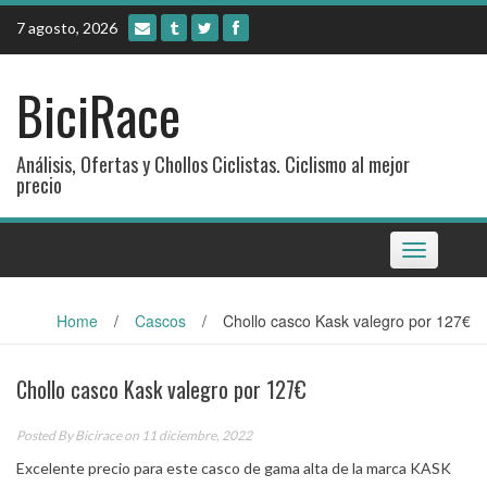
Skip
7 agosto, 2026
to
content
BiciRace
Análisis, Ofertas y Chollos Ciclistas. Ciclismo al mejor
precio
Toggle
navigation
Home
/
Cascos
/
Chollo casco Kask valegro por 127€
Chollo casco Kask valegro por 127€
Posted By
Bicirace
on 11 diciembre, 2022
Excelente precio para este casco de gama alta de la marca KASK