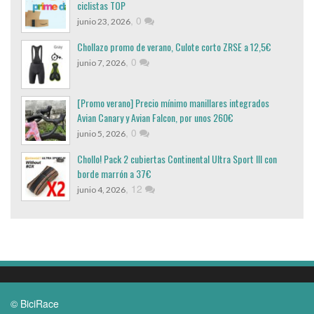
ciclistas TOP
,
0
junio 23, 2026
Chollazo promo de verano, Culote corto ZRSE a 12,5€
,
0
junio 7, 2026
[Promo verano] Precio mínimo manillares integrados
Avian Canary y Avian Falcon, por unos 260€
,
0
junio 5, 2026
Chollo! Pack 2 cubiertas Continental Ultra Sport III con
borde marrón a 37€
,
12
junio 4, 2026
© BiciRace