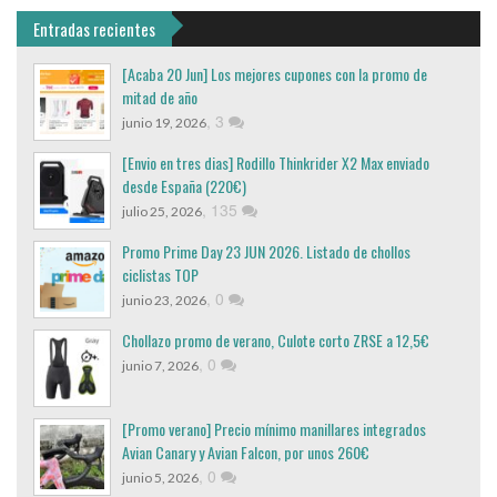
Entradas recientes
[Acaba 20 Jun] Los mejores cupones con la promo de
mitad de año
,
3
junio 19, 2026
[Envio en tres dias] Rodillo Thinkrider X2 Max enviado
desde España (220€)
,
135
julio 25, 2026
Promo Prime Day 23 JUN 2026. Listado de chollos
ciclistas TOP
,
0
junio 23, 2026
Chollazo promo de verano, Culote corto ZRSE a 12,5€
,
0
junio 7, 2026
[Promo verano] Precio mínimo manillares integrados
Avian Canary y Avian Falcon, por unos 260€
,
0
junio 5, 2026