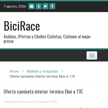
Skip
7 agosto, 2026
to
content
BiciRace
Análisis, Ofertas y Chollos Ciclistas. Ciclismo al mejor
precio
Toggle
navigation
Home
/
Maillots y chaquetas
/
Oferta camiseta interior termica Ekoi a 17€
Oferta camiseta interior termica Ekoi a 17€
Posted By
Bicirace
on 13 noviembre, 2022