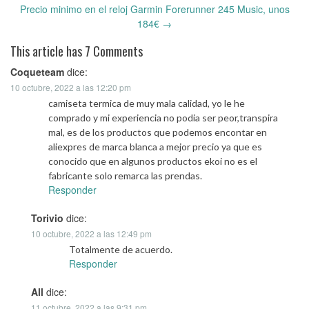
Post
Precio minimo en el reloj Garmin Forerunner 245 Music, unos
navigation
184€
→
This article has 7 Comments
Coqueteam
dice:
10 octubre, 2022 a las 12:20 pm
camiseta termica de muy mala calidad, yo le he
comprado y mi experiencia no podia ser peor,transpira
mal, es de los productos que podemos encontar en
aliexpres de marca blanca a mejor precio ya que es
conocido que en algunos productos ekoi no es el
fabricante solo remarca las prendas.
Responder
Torivio
dice:
10 octubre, 2022 a las 12:49 pm
Totalmente de acuerdo.
Responder
All
dice:
11 octubre, 2022 a las 9:31 pm