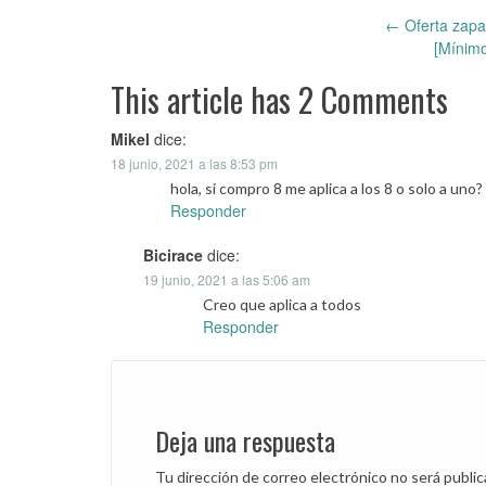
←
Oferta zapa
Post
[Mínimo
navigation
This article has 2 Comments
Mikel
dice:
18 junio, 2021 a las 8:53 pm
hola, si compro 8 me aplica a los 8 o solo a uno?
Responder
Bicirace
dice:
19 junio, 2021 a las 5:06 am
Creo que aplica a todos
Responder
Deja una respuesta
Tu dirección de correo electrónico no será public