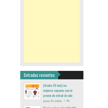
Entradas recientes
[Acaba 20 Jun] Los
mejores cupones con la
promo de mitad de año
,
3
junio 19, 2026
[Envio en tres dias] Rodillo