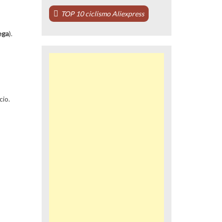
TOP 10 ciclismo Aliexpress
ega
).
cio.