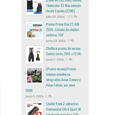
Thinkrider X2 Max enviado
desde España (220€)
,
135
julio 25, 2026
Promo Prime Day 23 JUN
2026. Listado de chollos
ciclistas TOP
,
0
junio 23, 2026
Chollazo promo de verano,
Culote corto ZRSE a 12,5€
,
0
junio 7, 2026
[Promo verano] Precio
mínimo manillares
integrados Avian Canary y
Avian Falcon, por unos
260€
,
0
junio 5, 2026
Chollo! Pack 2 cubiertas
Continental Ultra Sport III
con borde marrón a 37€