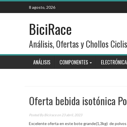
Skip
8 agosto, 2026
to
content
BiciRace
Análisis, Ofertas y Chollos Cicli
ANÁLISIS
COMPONENTES
ELECTRÓNICA
Oferta bebida isotónica P
Posted By
Bicirace
on 23 abril, 2023
Excelente oferta en este bote grande(1,3kg) de polvos