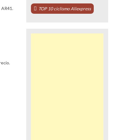
s AR41.
TOP 10 ciclismo Aliexpress
recio.