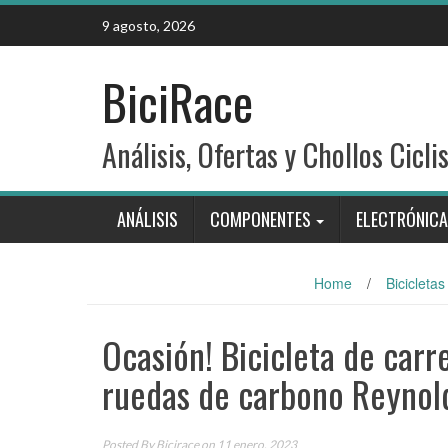
Skip
9 agosto, 2026
to
content
BiciRace
Análisis, Ofertas y Chollos Cicli
ANÁLISIS
COMPONENTES
ELECTRÓNICA
Home
/
Bicicletas
Ocasión! Bicicleta de car
ruedas de carbono Reyno
Posted By
Bicirace
on 11 enero, 2023