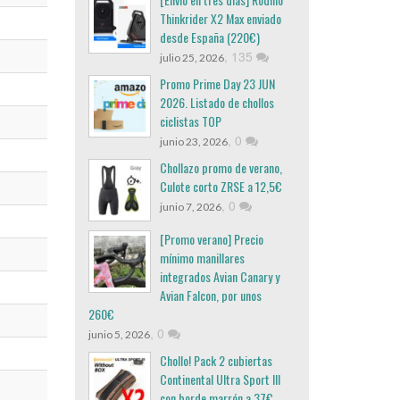
Thinkrider X2 Max enviado
desde España (220€)
,
135
julio 25, 2026
Promo Prime Day 23 JUN
2026. Listado de chollos
ciclistas TOP
,
0
junio 23, 2026
Chollazo promo de verano,
Culote corto ZRSE a 12,5€
,
0
junio 7, 2026
[Promo verano] Precio
mínimo manillares
integrados Avian Canary y
Avian Falcon, por unos
260€
,
0
junio 5, 2026
Chollo! Pack 2 cubiertas
Continental Ultra Sport III
con borde marrón a 37€