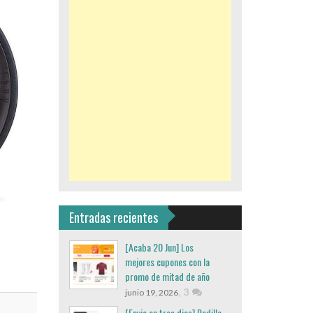
Entradas recientes
[Acaba 20 Jun] Los
mejores cupones con la
promo de mitad de año
,
3
junio 19, 2026
[Envio en tres dias] Rodillo