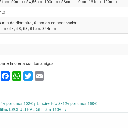
 51cm: 90mm / 54,56cm: 100mm / 58cm: 110mm / 61cm: 120mm
4.0
,8 mm de diámetro, 0 mm de compensación
4mm / 54, 56, 58, 61cm: 344mm
arte la oferta con tus amigos
Facebook
WhatsApp
Twitter
Email
1v por unos 102€ y Empire Pro 2x12v por unos 160€
atillas EKOI ULTRALIGHT 2 a 113€
→