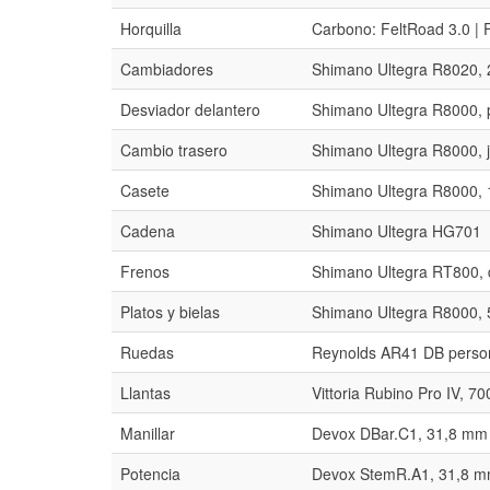
Horquilla
Carbono: FeltRoad 3.0 |
Cambiadores
Shimano Ultegra R8020, 2
Desviador delantero
Shimano Ultegra R8000, 
Cambio trasero
Shimano Ultegra R8000, j
Casete
Shimano Ultegra R8000, 
Cadena
Shimano Ultegra HG701
Frenos
Shimano Ultegra RT800, d
Platos y bielas
Shimano Ultegra R8000, 
Ruedas
Reynolds AR41 DB perso
Llantas
Vittoria Rubino Pro IV, 7
Manillar
Devox DBar.C1, 31,8 mm 
Potencia
Devox StemR.A1, 31,8 mm