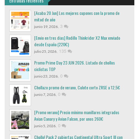
Entradas recientes
[Acaba 20 Jun] Los mejores cupones con la promo de
mitad de año
,
3
junio 19, 2026
[Envio en tres dias] Rodillo Thinkrider X2 Max enviado
desde España (220€)
,
135
julio 25, 2026
Promo Prime Day 23 JUN 2026. Listado de chollos
ciclistas TOP
,
0
junio 23, 2026
Chollazo promo de verano, Culote corto ZRSE a 12,5€
,
0
junio 7, 2026
[Promo verano] Precio mínimo manillares integrados
Avian Canary y Avian Falcon, por unos 260€
,
0
junio 5, 2026
Chollo! Pack 2 cubiertas Continental Ultra Sport III con