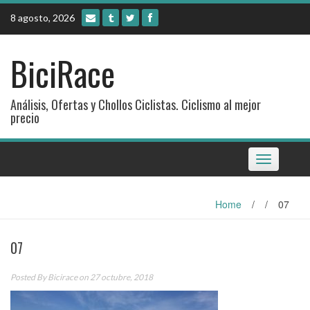
Skip
8 agosto, 2026
to
content
BiciRace
Análisis, Ofertas y Chollos Ciclistas. Ciclismo al mejor
precio
Toggle
navigation
Home
/
/
07
07
Posted By
Bicirace
on 27 octubre, 2018