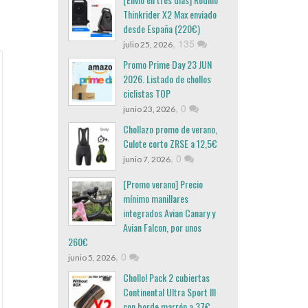
Thinkrider X2 Max enviado
desde España (220€)
,
135
julio 25, 2026
Promo Prime Day 23 JUN
2026. Listado de chollos
ciclistas TOP
,
0
junio 23, 2026
Chollazo promo de verano,
Culote corto ZRSE a 12,5€
,
0
junio 7, 2026
[Promo verano] Precio
mínimo manillares
integrados Avian Canary y
Avian Falcon, por unos
260€
,
0
junio 5, 2026
Chollo! Pack 2 cubiertas
Continental Ultra Sport III
con borde marrón a 37€