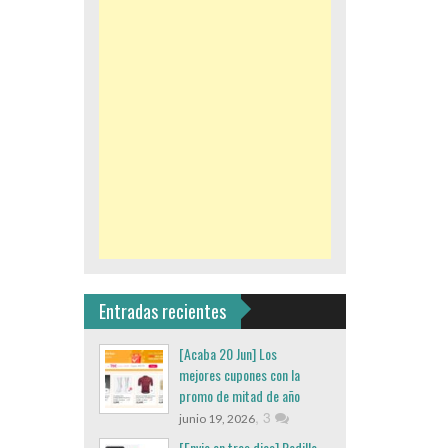
Entradas recientes
[Acaba 20 Jun] Los
mejores cupones con la
promo de mitad de año
,
3
junio 19, 2026
[Envio en tres dias] Rodillo