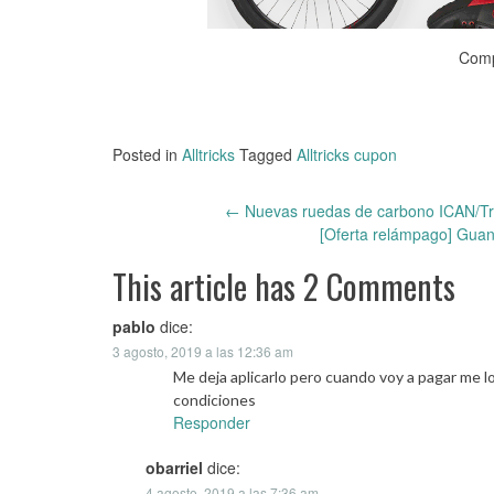
Comp
Posted in
Alltricks
Tagged
Alltricks cupon
←
Nuevas ruedas de carbono ICAN/Tri
Post
[Oferta relámpago] Gua
navigation
This article has 2 Comments
pablo
dice:
3 agosto, 2019 a las 12:36 am
Me deja aplicarlo pero cuando voy a pagar me l
condiciones
Responder
obarriel
dice:
4 agosto, 2019 a las 7:36 am