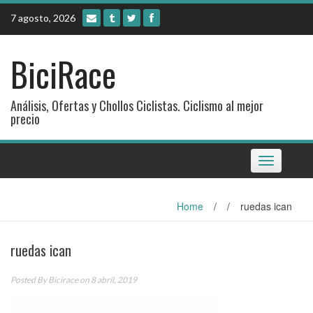
Skip
7 agosto, 2026
to
content
BiciRace
Análisis, Ofertas y Chollos Ciclistas. Ciclismo al mejor
precio
Toggle
navigation
Home
/
/
ruedas ican
ruedas ican
Posted By
Bicirace
on 8 abril, 2019