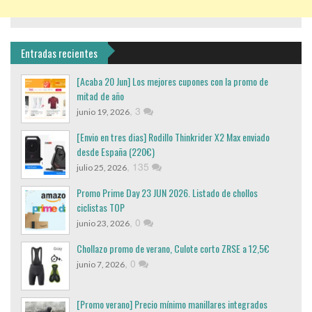
Entradas recientes
[Acaba 20 Jun] Los mejores cupones con la promo de
mitad de año
,
3
junio 19, 2026
[Envio en tres dias] Rodillo Thinkrider X2 Max enviado
desde España (220€)
,
135
julio 25, 2026
Promo Prime Day 23 JUN 2026. Listado de chollos
ciclistas TOP
,
0
junio 23, 2026
Chollazo promo de verano, Culote corto ZRSE a 12,5€
,
0
junio 7, 2026
[Promo verano] Precio mínimo manillares integrados