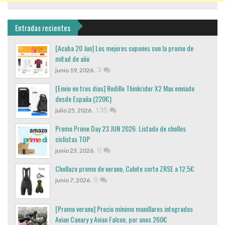
Entradas recientes
[Acaba 20 Jun] Los mejores cupones con la promo de
mitad de año
,
3
junio 19, 2026
[Envio en tres dias] Rodillo Thinkrider X2 Max enviado
desde España (220€)
,
135
julio 25, 2026
Promo Prime Day 23 JUN 2026. Listado de chollos
ciclistas TOP
,
0
junio 23, 2026
Chollazo promo de verano, Culote corto ZRSE a 12,5€
,
0
junio 7, 2026
[Promo verano] Precio mínimo manillares integrados
Avian Canary y Avian Falcon, por unos 260€