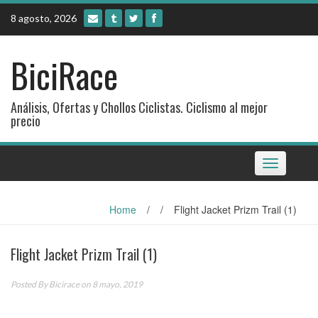
Skip
8 agosto, 2026
to
content
BiciRace
Análisis, Ofertas y Chollos Ciclistas. Ciclismo al mejor
precio
Toggle
navigation
Home
/
/
Flight Jacket Prizm Trail (1)
Flight Jacket Prizm Trail (1)
Posted By
Bicirace
on 8 mayo, 2019