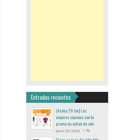
Entradas recientes
[Acaba 20 Jun] Los
mejores cupones con la
promo de mitad de año
,
3
junio 19, 2026
[Envio en tres dias] Rodillo