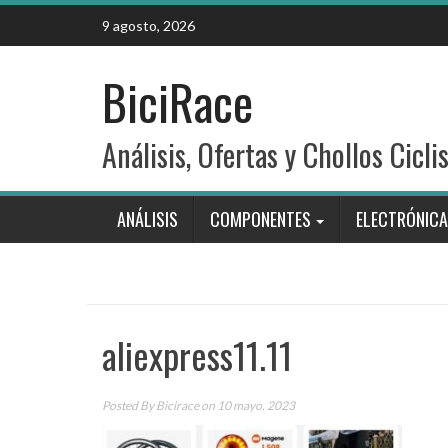
Skip
9 agosto, 2026
to
content
BiciRace
Análisis, Ofertas y Chollos Cicli
ANÁLISIS
COMPONENTES
ELECTRÓNICA
aliexpress11.11
Posted By
Bicirace
on 10 mayo, 2023