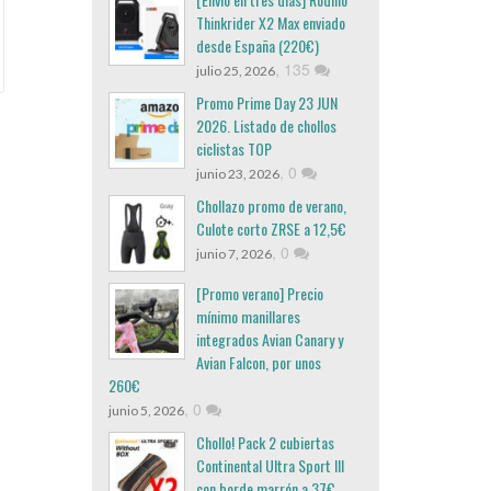
Thinkrider X2 Max enviado
desde España (220€)
,
135
julio 25, 2026
Promo Prime Day 23 JUN
2026. Listado de chollos
ciclistas TOP
,
0
junio 23, 2026
Chollazo promo de verano,
Culote corto ZRSE a 12,5€
,
0
junio 7, 2026
[Promo verano] Precio
mínimo manillares
integrados Avian Canary y
Avian Falcon, por unos
260€
,
0
junio 5, 2026
Chollo! Pack 2 cubiertas
Continental Ultra Sport III
con borde marrón a 37€