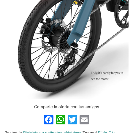
Comparte la oferta con tus amigos
Facebook
WhatsApp
Twitter
Email
Posted in
Bicicletas y patinetes eléctricos
Tagged
Fiido D11