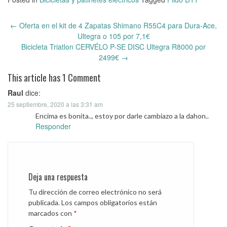
←
Oferta en el kit de 4 Zapatas Shimano R55C4 para Dura-Ace,
Post
Ultegra o 105 por 7,1€
navigation
Bicicleta Triatlon CERVÉLO P-SE DISC Ultegra R8000 por
2499€
→
This article has 1 Comment
Raul
dice:
25 septiembre, 2020 a las 3:31 am
Encima es bonita.., estoy por darle cambiazo a la dahon..
Responder
Deja una respuesta
Tu dirección de correo electrónico no será
publicada.
Los campos obligatorios están
marcados con
*