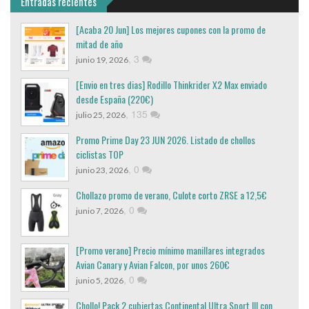
Entradas recientes
[Acaba 20 Jun] Los mejores cupones con la promo de
mitad de año
,
3
junio 19, 2026
[Envio en tres dias] Rodillo Thinkrider X2 Max enviado
desde España (220€)
,
135
julio 25, 2026
Promo Prime Day 23 JUN 2026. Listado de chollos
ciclistas TOP
,
0
junio 23, 2026
Chollazo promo de verano, Culote corto ZRSE a 12,5€
,
0
junio 7, 2026
[Promo verano] Precio mínimo manillares integrados
Avian Canary y Avian Falcon, por unos 260€
,
0
junio 5, 2026
Chollo! Pack 2 cubiertas Continental Ultra Sport III con