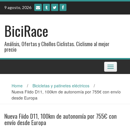
Skip
9 agosto, 2026
to
content
BiciRace
Análisis, Ofertas y Chollos Ciclistas. Ciclismo al mejor
precio
Toggle
navigation
Home
/
Bicicletas y patinetes eléctricos
/
Nueva Fiido D11, 100km de autonomía por 755€ con envío
desde Europa
Nueva Fiido D11, 100km de autonomía por 755€ con
envío desde Europa