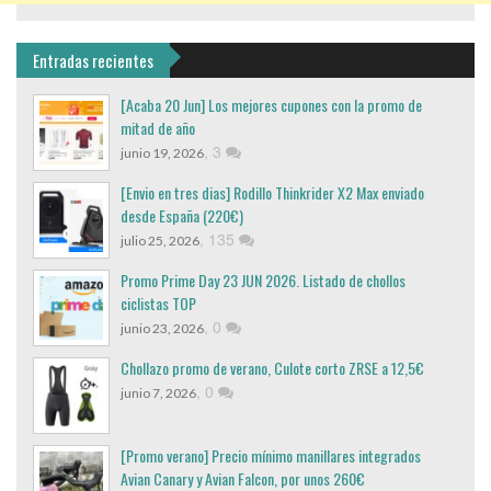
Entradas recientes
[Acaba 20 Jun] Los mejores cupones con la promo de
mitad de año
,
3
junio 19, 2026
[Envio en tres dias] Rodillo Thinkrider X2 Max enviado
desde España (220€)
,
135
julio 25, 2026
Promo Prime Day 23 JUN 2026. Listado de chollos
ciclistas TOP
,
0
junio 23, 2026
Chollazo promo de verano, Culote corto ZRSE a 12,5€
,
0
junio 7, 2026
[Promo verano] Precio mínimo manillares integrados
Avian Canary y Avian Falcon, por unos 260€