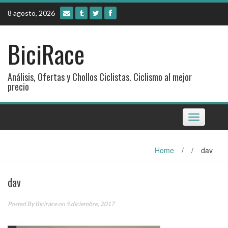
Skip
8 agosto, 2026
to
content
BiciRace
Análisis, Ofertas y Chollos Ciclistas. Ciclismo al mejor
precio
Toggle
navigation
Home
/
/
dav
dav
Posted By
Bicirace
on 9 diciembre, 2017