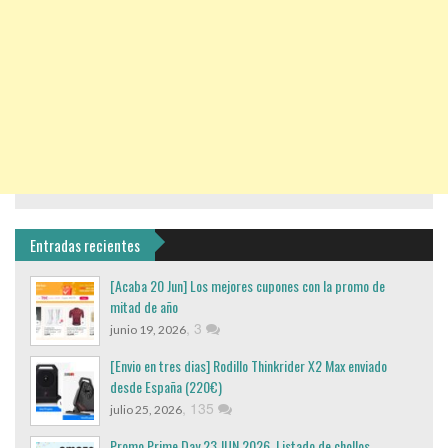
Entradas recientes
[Acaba 20 Jun] Los mejores cupones con la promo de
mitad de año
,
3
junio 19, 2026
[Envio en tres dias] Rodillo Thinkrider X2 Max enviado
desde España (220€)
,
135
julio 25, 2026
Promo Prime Day 23 JUN 2026. Listado de chollos