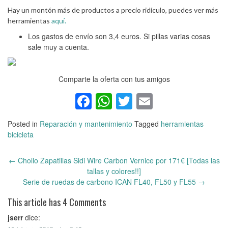
Hay un montón más de productos a precio ridículo, puedes ver más
herramientas
aquí.
Los gastos de envío son 3,4 euros. Si pillas varias cosas
sale muy a cuenta.
Comparte la oferta con tus amigos
Facebook
WhatsApp
Twitter
Email
Posted in
Reparación y mantenimiento
Tagged
herramientas
bicicleta
←
Chollo Zapatillas Sidi Wire Carbon Vernice por 171€ [Todas las
Post
tallas y colores!!]
navigation
Serie de ruedas de carbono ICAN FL40, FL50 y FL55
→
This article has 4 Comments
jserr
dice: