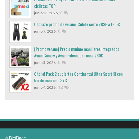
ciclistas TOP
,
0
junio 23, 2026
Chollazo promo de verano, Culote corto ZRSE a 12,5€
,
0
junio 7, 2026
[Promo verano] Precio mínimo manillares integrados
Avian Canary y Avian Falcon, por unos 260€
,
0
junio 5, 2026
Chollo! Pack 2 cubiertas Continental Ultra Sport III con
borde marrón a 37€
,
12
junio 4, 2026
© BiciRace