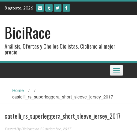
Skip
8 agosto, 2026
to
content
BiciRace
Análisis, Ofertas y Chollos Ciclistas. Ciclismo al mejor
precio
Toggle
navigation
Home
/
/
castelli_rs_superleggera_short_sleeve_jersey_2017
castelli_rs_superleggera_short_sleeve_jersey_2017
Posted By
Bicirace
on 22 diciembre, 2017