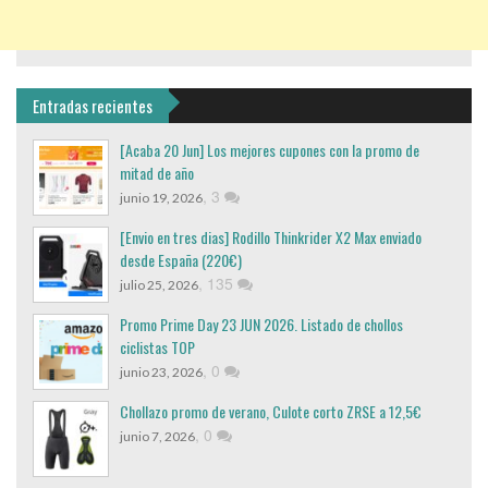
Entradas recientes
[Acaba 20 Jun] Los mejores cupones con la promo de
mitad de año
,
3
junio 19, 2026
[Envio en tres dias] Rodillo Thinkrider X2 Max enviado
desde España (220€)
,
135
julio 25, 2026
Promo Prime Day 23 JUN 2026. Listado de chollos
ciclistas TOP
,
0
junio 23, 2026
Chollazo promo de verano, Culote corto ZRSE a 12,5€
,
0
junio 7, 2026