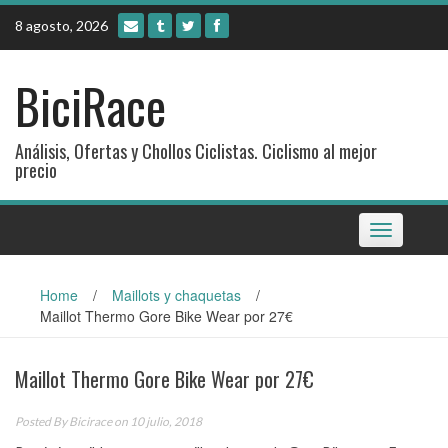
Skip
8 agosto, 2026
to
content
BiciRace
Análisis, Ofertas y Chollos Ciclistas. Ciclismo al mejor
precio
Toggle
navigation
Home
/
Maillots y chaquetas
/
Maillot Thermo Gore Bike Wear por 27€
Maillot Thermo Gore Bike Wear por 27€
Posted By
Bicirace
on 10 julio, 2018