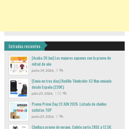
Entradas recientes
[Acaba 20 Jun] Los mejores cupones con la promo de
mitad de año
,
3
junio 19, 2026
[Envio en tres dias] Rodillo Thinkrider X2 Max enviado
desde España (220€)
,
135
julio 25, 2026
Promo Prime Day 23 JUN 2026. Listado de chollos
ciclistas TOP
,
0
junio 23, 2026
Chollazo promo de verano, Culote corto ZRSE a 12,5€