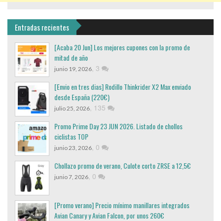
Entradas recientes
[Acaba 20 Jun] Los mejores cupones con la promo de
mitad de año
,
3
junio 19, 2026
[Envio en tres dias] Rodillo Thinkrider X2 Max enviado
desde España (220€)
,
135
julio 25, 2026
Promo Prime Day 23 JUN 2026. Listado de chollos
ciclistas TOP
,
0
junio 23, 2026
Chollazo promo de verano, Culote corto ZRSE a 12,5€
,
0
junio 7, 2026
[Promo verano] Precio mínimo manillares integrados
Avian Canary y Avian Falcon, por unos 260€