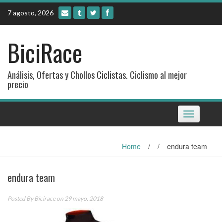
Skip
7 agosto, 2026
to
content
BiciRace
Análisis, Ofertas y Chollos Ciclistas. Ciclismo al mejor
precio
Toggle
navigation
Home
/
/
endura team
endura team
Posted By
Bicirace
on 29 mayo, 2018