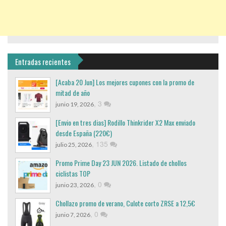
Entradas recientes
[Acaba 20 Jun] Los mejores cupones con la promo de
mitad de año
,
3
junio 19, 2026
[Envio en tres dias] Rodillo Thinkrider X2 Max enviado
desde España (220€)
,
135
julio 25, 2026
Promo Prime Day 23 JUN 2026. Listado de chollos
ciclistas TOP
,
0
junio 23, 2026
Chollazo promo de verano, Culote corto ZRSE a 12,5€
,
0
junio 7, 2026