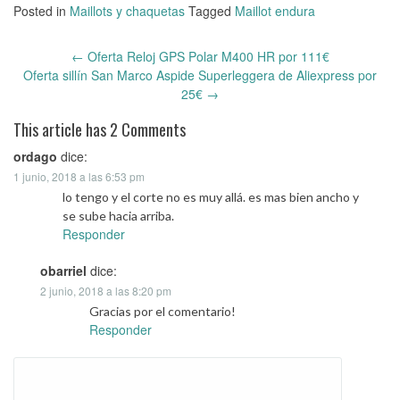
Posted in
Maillots y chaquetas
Tagged
Maillot endura
←
Oferta Reloj GPS Polar M400 HR por 111€
Post
Oferta sillín San Marco Aspide Superleggera de Aliexpress por
navigation
25€
→
This article has 2 Comments
ordago
dice:
1 junio, 2018 a las 6:53 pm
lo tengo y el corte no es muy allá. es mas bien ancho y
se sube hacia arriba.
Responder
obarriel
dice:
2 junio, 2018 a las 8:20 pm
Gracias por el comentario!
Responder