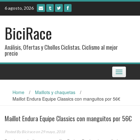
Skip
6 agosto, 2026
to
content
BiciRace
Análisis, Ofertas y Chollos Ciclistas. Ciclismo al mejor
precio
Toggle
navigation
Home
/
Maillots y chaquetas
/
Maillot Endura Equipe Classics con manguitos por 56€
Maillot Endura Equipe Classics con manguitos por 56€
Posted By
Bicirace
on 29 mayo, 2018