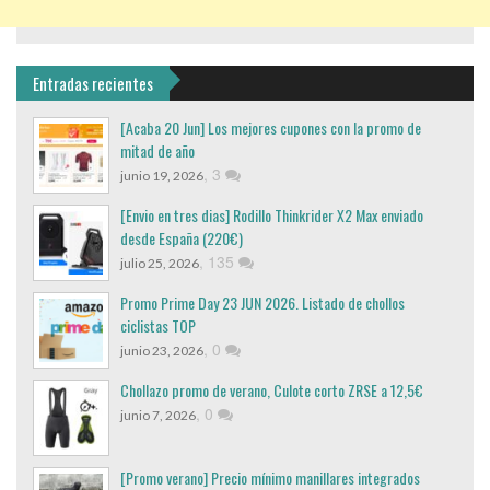
Entradas recientes
[Acaba 20 Jun] Los mejores cupones con la promo de
mitad de año
,
3
junio 19, 2026
[Envio en tres dias] Rodillo Thinkrider X2 Max enviado
desde España (220€)
,
135
julio 25, 2026
Promo Prime Day 23 JUN 2026. Listado de chollos
ciclistas TOP
,
0
junio 23, 2026
Chollazo promo de verano, Culote corto ZRSE a 12,5€
,
0
junio 7, 2026
[Promo verano] Precio mínimo manillares integrados