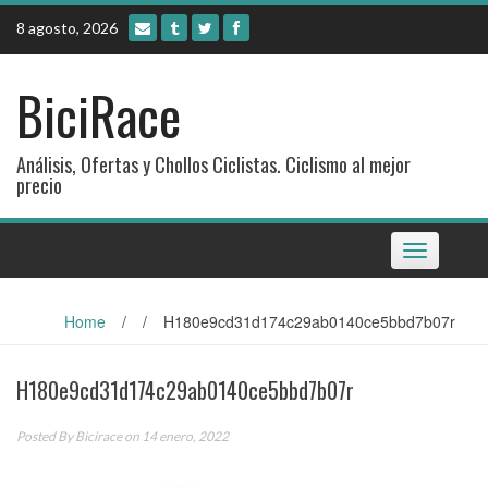
Skip
8 agosto, 2026
to
content
BiciRace
Análisis, Ofertas y Chollos Ciclistas. Ciclismo al mejor
precio
Toggle
navigation
Home
/
/
H180e9cd31d174c29ab0140ce5bbd7b07r
H180e9cd31d174c29ab0140ce5bbd7b07r
Posted By
Bicirace
on 14 enero, 2022