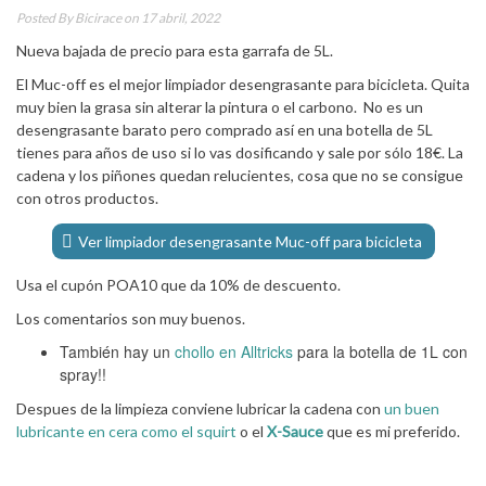
Posted By
Bicirace
on 17 abril, 2022
Nueva bajada de precio para esta garrafa de 5L.
El Muc-off es el mejor limpiador desengrasante para bicicleta. Quita
muy bien la grasa sin alterar la pintura o el carbono. No es un
desengrasante barato pero comprado así en una botella de 5L
tienes para años de uso si lo vas dosificando y sale por sólo 18€. La
cadena y los piñones quedan relucientes, cosa que no se consigue
con otros productos.
Ver limpiador desengrasante Muc-off para bicicleta
Usa el cupón POA10 que da 10% de descuento.
Los comentarios son muy buenos.
También hay un
chollo en Alltricks
para la botella de 1L con
spray!!
Despues de la limpieza conviene lubricar la cadena con
un buen
lubricante en cera como el squirt
o el
X-Sauce
que es mi preferido.