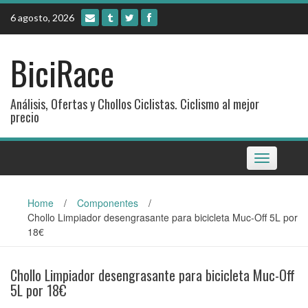
Skip
6 agosto, 2026
to
content
BiciRace
Análisis, Ofertas y Chollos Ciclistas. Ciclismo al mejor
precio
Toggle
navigation
Home
/
Componentes
/
Chollo Limpiador desengrasante para bicicleta Muc-Off 5L por
18€
Chollo Limpiador desengrasante para bicicleta Muc-Off
5L por 18€