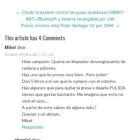
←
Chollo brazalete control de pulso antebrazo HW807
Post
ANT+/Bluetooth y batería recargable por 24€
navigation
Precio mínimo reloj Polar Vantage V2 por 359€
→
This article has 4 Comments
Mikel
dice:
23 abril, 2018 a las 11:21 pm
Hola campeón. Queria un limpiador desengrasante de
cadena y piñones.
Hay uno que lío pones muy bien . Pero joder!
Don 5 litros a ni ser que lo compre con el sobrino.
Hay algunos que para quitar la grasa y dejarla PULIDA.
tienes que gastar bastante. Me imagino que este no
será el caso….
A parte de este sabes de alguno más,?
Gracias y un abrazo.
Mikel
Responder
obarriel
dice: