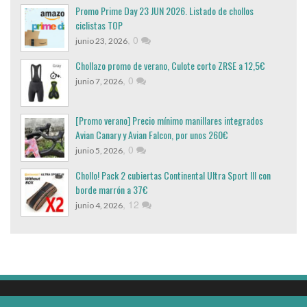
Promo Prime Day 23 JUN 2026. Listado de chollos
ciclistas TOP
,
0
junio 23, 2026
Chollazo promo de verano, Culote corto ZRSE a 12,5€
,
0
junio 7, 2026
[Promo verano] Precio mínimo manillares integrados
Avian Canary y Avian Falcon, por unos 260€
,
0
junio 5, 2026
Chollo! Pack 2 cubiertas Continental Ultra Sport III con
borde marrón a 37€
,
12
junio 4, 2026