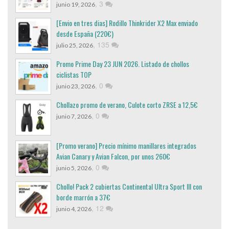
,
3
junio 19, 2026
[Envio en tres dias] Rodillo Thinkrider X2 Max enviado
desde España (220€)
,
135
julio 25, 2026
Promo Prime Day 23 JUN 2026. Listado de chollos
ciclistas TOP
,
0
junio 23, 2026
Chollazo promo de verano, Culote corto ZRSE a 12,5€
,
0
junio 7, 2026
[Promo verano] Precio mínimo manillares integrados
Avian Canary y Avian Falcon, por unos 260€
,
0
junio 5, 2026
Chollo! Pack 2 cubiertas Continental Ultra Sport III con
borde marrón a 37€
,
12
junio 4, 2026