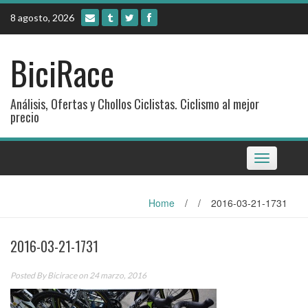
Skip
8 agosto, 2026
to
content
BiciRace
Análisis, Ofertas y Chollos Ciclistas. Ciclismo al mejor
precio
Toggle
navigation
Home
/
/
2016-03-21-1731
2016-03-21-1731
Posted By
Bicirace
on 24 marzo, 2016