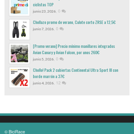
ciclistas TOP
,
0
junio 23, 2026
Chollazo promo de verano, Culote corto ZRSE a 12,5€
,
0
junio 7, 2026
[Promo verano] Precio mínimo manillares integrados
Avian Canary y Avian Falcon, por unos 260€
,
0
junio 5, 2026
Chollo! Pack 2 cubiertas Continental Ultra Sport III con
borde marrón a 37€
,
12
junio 4, 2026
© BiciRace