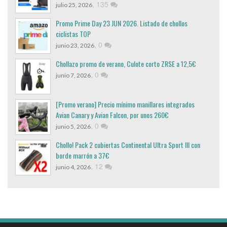
,
135
julio 25, 2026
Promo Prime Day 23 JUN 2026. Listado de chollos
ciclistas TOP
,
0
junio 23, 2026
Chollazo promo de verano, Culote corto ZRSE a 12,5€
,
0
junio 7, 2026
[Promo verano] Precio mínimo manillares integrados
Avian Canary y Avian Falcon, por unos 260€
,
0
junio 5, 2026
Chollo! Pack 2 cubiertas Continental Ultra Sport III con
borde marrón a 37€
,
12
junio 4, 2026