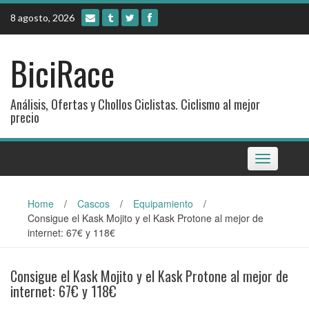
Skip
8 agosto, 2026
to
content
BiciRace
Análisis, Ofertas y Chollos Ciclistas. Ciclismo al mejor
precio
Toggle
navigation
Home
/
Cascos
/
Equipamiento
/
Consigue el Kask Mojito y el Kask Protone al mejor de
internet: 67€ y 118€
Consigue el Kask Mojito y el Kask Protone al mejor de
internet: 67€ y 118€