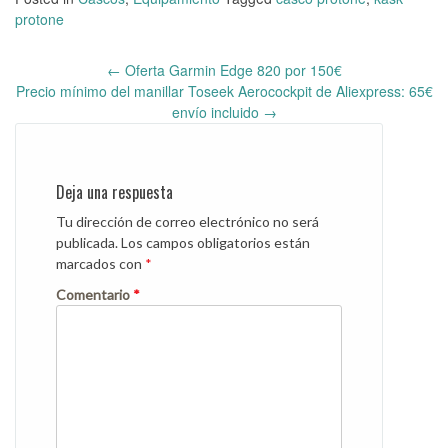
protone
←
Oferta Garmin Edge 820 por 150€
Post
Precio mínimo del manillar Toseek Aerocockpit de Aliexpress: 65€
navigation
envío incluido
→
Deja una respuesta
Tu dirección de correo electrónico no será
publicada.
Los campos obligatorios están
marcados con
*
Comentario
*