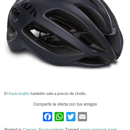
El
Kask mojito
también sale a precio de chollo.
Comparte la oferta con tus amigos
Facebook
WhatsApp
Twitter
Email
Posted in
Cascos
,
Equipamiento
Tagged
casco protone
,
kask