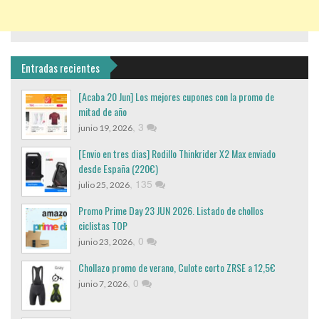
Entradas recientes
[Acaba 20 Jun] Los mejores cupones con la promo de
mitad de año
,
3
junio 19, 2026
[Envio en tres dias] Rodillo Thinkrider X2 Max enviado
desde España (220€)
,
135
julio 25, 2026
Promo Prime Day 23 JUN 2026. Listado de chollos
ciclistas TOP
,
0
junio 23, 2026
Chollazo promo de verano, Culote corto ZRSE a 12,5€
,
0
junio 7, 2026