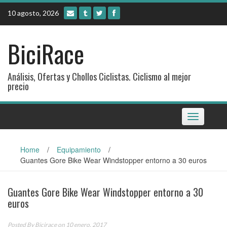
Skip
10 agosto, 2026
to
content
BiciRace
Análisis, Ofertas y Chollos Ciclistas. Ciclismo al mejor
precio
Toggle
navigation
Home
/
Equipamiento
/
Guantes Gore Bike Wear Windstopper entorno a 30 euros
Guantes Gore Bike Wear Windstopper entorno a 30
euros
Posted By
Bicirace
on 10 enero, 2017